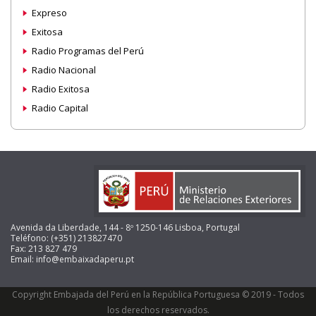
Expreso
Exitosa
Radio Programas del Perú
Radio Nacional
Radio Exitosa
Radio Capital
Avenida da Liberdade, 144 - 8º 1250-146 Lisboa, Portugal
Teléfono: (+351) 213827470
Fax: 213 827 479
Email: info@embaixadaperu.pt
Copyright Embajada del Perú en la República Portuguesa © 2019 - Todos
los derechos reservados.